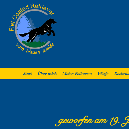
Start
Über mich
Meine Fellnasen
Würfe
Deckrü
geworfen am 19. J