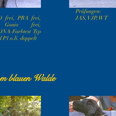
Prüfungen:
 frei, PRA frei,
JAS, VJP, WT
 Gonio frei,
 DNA-Farbtest Typ
 P1 o.li. doppelt
om blauen Walde