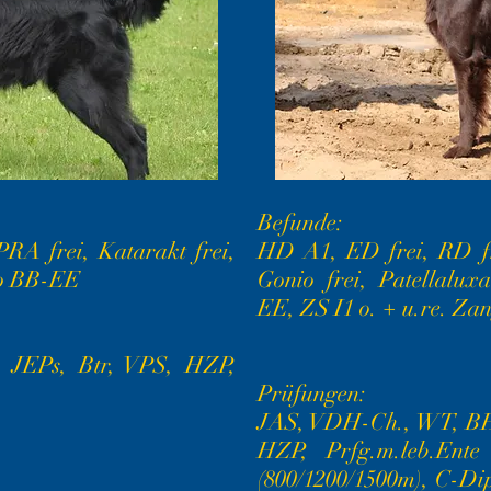
Befunde:
RA frei, Katarakt frei,
HD A1, ED frei, RD fre
yp BB-EE
Gonio frei, Patellalux
EE, ZS I1 o. + u.re. Zan
, JEPs, Btr, VPS, HZP,
Prüfungen:
JAS, VDH-Ch., WT, BH
HZP, Prfg.m.leb.Ent
(800/1200/1500m), C-Dip