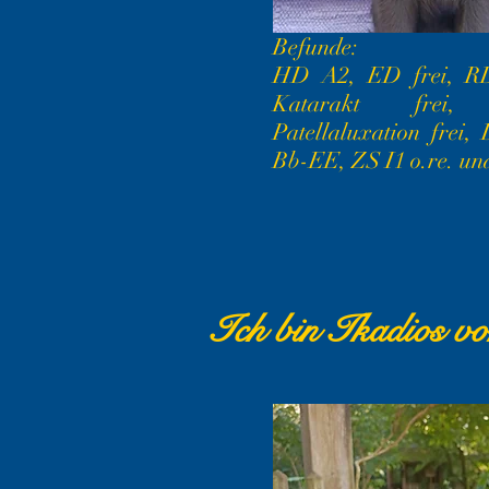
Befunde:
HD A2, ED frei, RD
Katarakt frei,
Patellaluxation frei,
Bb-EE, ZS I1 o.re. und
Ich bin Ikadios v