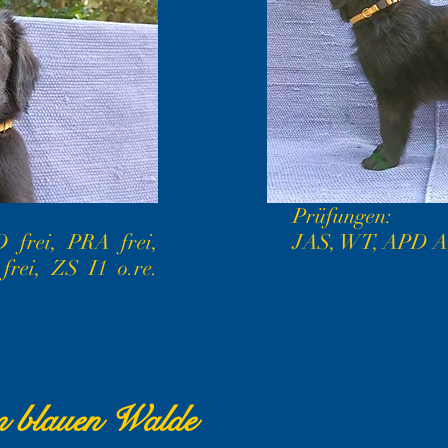
Prüfungen:
 frei, PRA frei,
JAS, WT, APD A
frei, ZS I1 o.re.
m blauen Walde