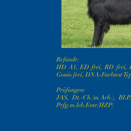
Befunde:
HD A1, ED frei, RD frei, P
Gonio frei, DNA-Farbtest T
Prüfungen:
JAS, Dt.-Ch.(m.Arb.), BLP
Prfg.m.leb.Ente(HZP)