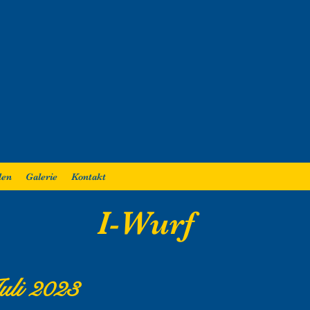
den
Galerie
Kontakt
I-Wurf
uli 2023