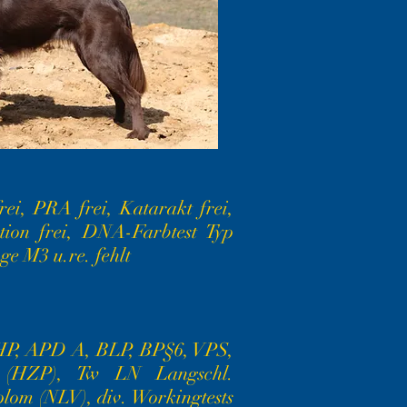
i, PRA frei, Katarakt frei,
ation frei, DNA-Farbtest Typ
ge M3 u.re. fehlt
P, APD A, BLP, BP§6, VPS,
e (HZP), Tw LN Langschl.
lom (NLV), div. Workingtests